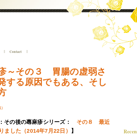
Contact
疹～その３ 胃腸の虚弱さ
発する原因でもある、そし
方
1)
追記：その後の蕁麻疹シリーズ：
その８ 最近
ました（2014年7月22日）
】
Recen