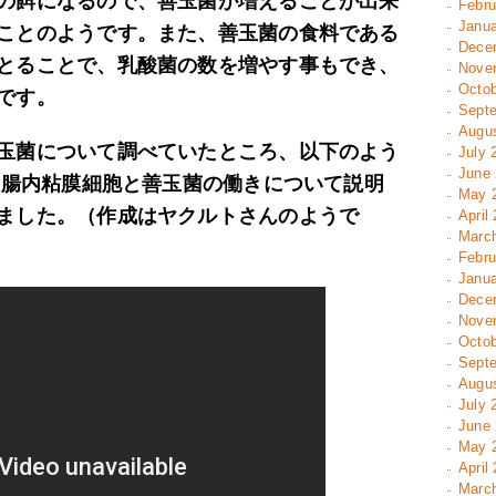
の餌になるので、善玉菌が増えることが出来
Febru
Janua
ことのようです。また、善玉菌の食料である
Decem
とることで、乳酸菌の数を増やす事もでき、
Novem
Octob
です。
Septe
Augus
玉菌について調べていたところ、以下のよう
July 
June 
れた腸内粘膜細胞と善玉菌の働きについて説明
May 2
ました。（作成はヤクルトさんのようで
April
March
Febru
Janua
Decem
Novem
Octob
Septe
Augus
July 
June 
May 2
April
March