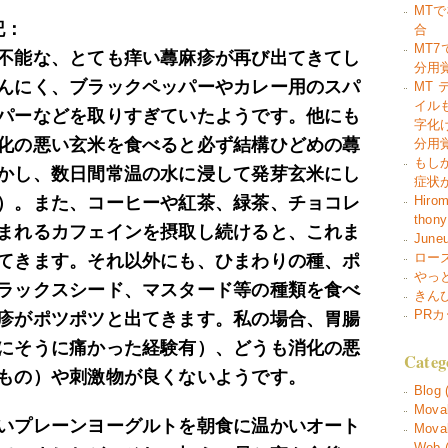
MT
記：
合
MT
不能な、とても痒い蕁麻疹が再び出てきてし
分用
んにく、ブラックペッパーやカレー用のスパ
MT
イル
パーなどを取りすぎていたようです。他にも
字化
化の悪い玄米を食べると必ず結構ひどめの蕁
分用
もし
かし、数日間常温の水に浸して発芽玄米にし
症状
）。また、コーヒーや紅茶、緑茶、チョコレ
Hirom
thony
まれるカフェインを摂取し続けると、これま
June
ローズガ
てきます。それ以外にも、ひまわりの種、ポ
やっ
ラックスシード、マスタード等の種類を食べ
きん
PR
疹がポツポツと出てきます。私の場合、胃腸
にそうに痛かった経験有）、どうも消化の悪
Categ
もの）や刺激物が良くないようです。
Blog 
Movab
いプレーンヨーグルトを朝食に温かいオート
Movab
Web (