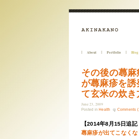
About
Portfolio
Blog
その後の蕁麻
が蕁麻疹を誘
て玄米の炊き
June 23, 2009
Posted in
Health
Comments (
【2014年8月15日
蕁麻疹が出てこなくなり