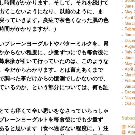
Septe
し時間がかかります。そして、それを続けて
June 
出てこないようになり、以前のように、ま
May 2
April
戻っていきます。炎症で茶色くなった肌の色
March
時間がかかりますが。）
Febru
Janua
Decem
いプレーンヨーグルトやバターミルクを、胃
Augus
かからない程度に、少量ずつにでも毎食後に
July 
June 
蕁麻疹が引いて行っていたのは、このような
May 2
、今だからわかります。とは言えあくまで
April
March
で調べた事だけからの憶測でしかないので、
Febru
Janua
ているのか、という部分については、何も証
Decem
Novem
Octob
とても痒くて辛い思いをなさっていらっしゃ
Subsc
プレーンヨーグルトを毎食後にでも少量ず
RSS
あると思います（食べ過ぎない程度に。）注
Ato