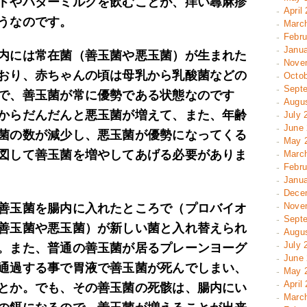
トやバターミルクを飲むことが、痒い蕁麻疹
April
うなのです。
March
Febru
Janua
内には常在菌（善玉菌や悪玉菌）が生まれた
Novem
おり、赤ちゃんの頃は母乳から乳酸菌などの
Octob
Septe
で、善玉菌が常に優勢である状態なのです
Augus
からだんだんと悪玉菌が増えて、また、年齢
July 
June 
菌の数が減少し、悪玉菌が優勢になってくる
May 2
図して善玉菌を増やしてあげる必要がありま
March
Febru
Janua
Decem
Novem
善玉菌を腸内に入れたところで（プロバイオ
Septe
善玉菌や悪玉菌）が新しい菌と入れ替えられ
Augus
July 
。また、普通の善玉菌が居るプレーンヨーグ
June 
通過する事で胃液で善玉菌が死んでしまい、
May 2
April 
とか。でも、その善玉菌の死骸は、腸内にい
March