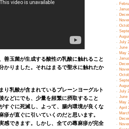
Febru
Janua
Decem
Novem
Octob
Septe
Augus
July 
June 
May 2
、善玉菌が生成する酸性の乳酸に触れること
Janua
Decem
分かりました。それはまるで聖水に触れたか
Novem
Octob
Septe
Augus
まり乳酸が含まれているプレーンヨーグルト
July 
June 
後などにでも、少量を頻繁に摂取すること
May 2
がすぐに死滅し、よって、腸内環境が良くな
April
March
麻疹が直ぐに引いていくのだと思います。
Decem
実感できます。しかし、全ての蕁麻疹が完全
Novem