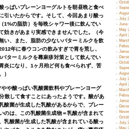
Octob
酸っぱいプレーンヨーグルトを朝昼晩と食べ
Septe
Augus
に引いたからです。そして、今回あまり酸っ
July 
（1%の脂肪）を毎晩シャワー後に飲んでい
June 
May 2
て効きがあまり実感できませんでした。（今
April
無い、また、脂肪の少ないバターミルクを飲
March
Febru
2012年に春ウコンの飲みすぎで胃を荒し、
Janua
のバターミルクを蕁麻疹対策として飲んでい
Decem
Octob
胃炎になり、1ヶ月殆ど何も食べられず、苦
Septe
。）
Augus
July 
April
”やや酸っぱい乳酸菌飲料やプレーンヨーグ
March
Febru
に分散して食すことにあったようです。酸があ
Janua
乳酸菌が生成した乳酸があるからで、プレー
Decem
Novem
いのは、この乳酸菌生成物＝乳酸が含まれて
Octob
、乳酸菌が生成した乳酸が含まれている酸っ
July 
May 2