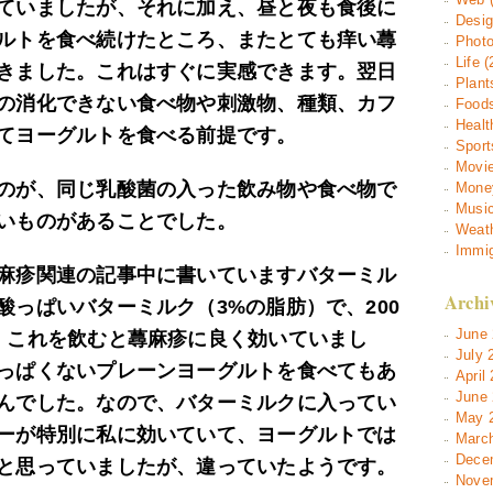
ていましたが、それに加え、昼と夜も食後に
Desig
ルトを食べ続けたところ、またとても痒い蕁
Photo
Life (
きました。これはすぐに実感できます。翌日
Plant
の消化できない食べ物や刺激物、種類、カフ
Foods
Healt
てヨーグルトを食べる前提です。
Sport
Movie
のが、同じ乳酸菌の入った飲み物や食べ物で
Money
Music
いものがあることでした。
Weath
Immig
麻疹関連の記事中に書いていますバターミル
Archi
酸っぱいバターミルク（3%の脂肪）で、200
June 
、これを飲むと蕁麻疹に良く効いていまし
July 
っぱくないプレーンヨーグルトを食べてもあ
April
June 
んでした。なので、バターミルクに入ってい
May 2
ーが特別に私に効いていて、ヨーグルトでは
March
Decem
と思っていましたが、違っていたようです。
Novem