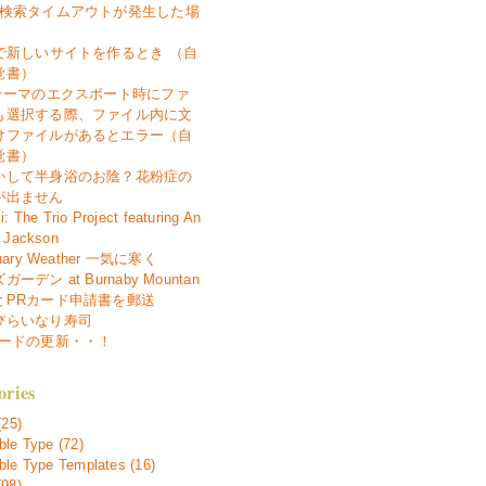
で検索タイムアウトが発生した場
7で新しいサイトを作るとき （自
覚書）
 テーマのエクスポート時にファ
も選択する際、ファイル内に文
けファイルがあるとエラー（自
覚書）
かして半身浴のお陰？花粉症の
が出ません
i: The Trio Project featuring An
 Jackson
uary Weather 一気に寒く
ーデン at Burnaby Mountan
とPRカード申請書を郵送
ぴらいなり寿司
カードの更新・・！
ories
(25)
le Type (72)
le Type Templates (16)
98)